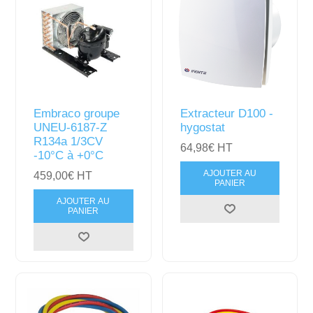
Embraco groupe
Extracteur D100 -
UNEU-6187-Z
hygostat
R134a 1/3CV
64,98€ HT
-10°C à +0°C
AJOUTER AU
459,00€ HT
PANIER
AJOUTER AU
PANIER