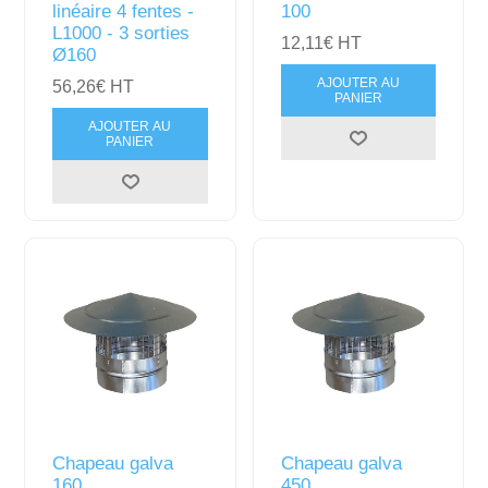
linéaire 4 fentes -
100
L1000 - 3 sorties
12,11€ HT
Ø160
AJOUTER AU
56,26€ HT
PANIER
AJOUTER AU
PANIER
Chapeau galva
Chapeau galva
160
450