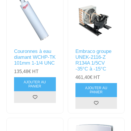
Couronnes à eau
Embraco groupe
diamant WCHP-TK
UNEK-2116-Z
101mm 1-1/4 UNC
R134A 1/5CV
-35°C à -15°C
135,48€ HT
461,40€ HT
AJOUTER AU
PANIER
AJOUTER AU
PANIER