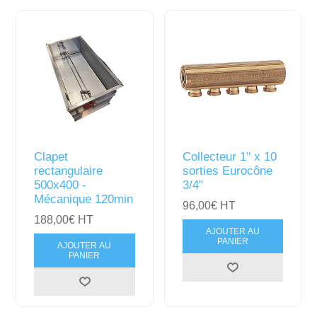
Clapet
Collecteur 1" x 10
rectangulaire
sorties Eurocône
500x400 -
3/4"
Mécanique 120min
96,00€ HT
188,00€ HT
AJOUTER AU
PANIER
AJOUTER AU
PANIER