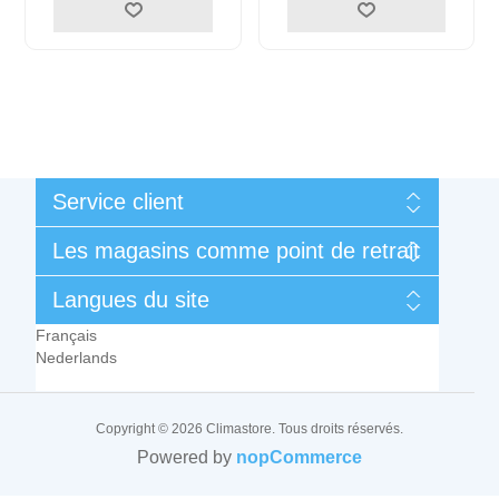
Service client
Mon compte
Les magasins comme point de retrait
Mes commandes
Conditions générales de vente et de garantie
Liège
Langues du site
Contactez-nous
Rue des Technologies 3
Français
B-4432 Alleur (Belgique)
Nederlands
Tel.:
+32 (0)4 239 71 98
Email :
support@climastore.be
Copyright © 2026 Climastore. Tous droits réservés.
Lundi à Jeudi
Powered by
nopCommerce
7h00 à 12h00 et 13h00 à 17h30
Vendredi