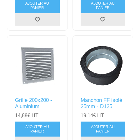
AJOUTER AU
AJOUTER AU
PANIER
PANIER
Grille 200x200 -
Manchon FF isolé
Aluminium
25mm - D125
14,88€ HT
19,14€ HT
AJOUTER AU
AJOUTER AU
PANIER
PANIER