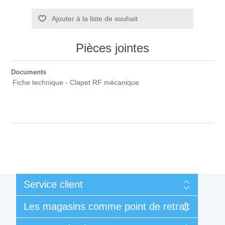
Ajouter à la liste de souhait
Pièces jointes
Documents
Fiche technique - Clapet RF mécanique
Service client
Mon compte
Les magasins comme point de retrait
Mes commandes
Conditions générales de vente et de garantie
Liège