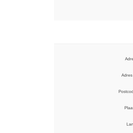
Adr
Adres
Postcod
Plaa
Lan