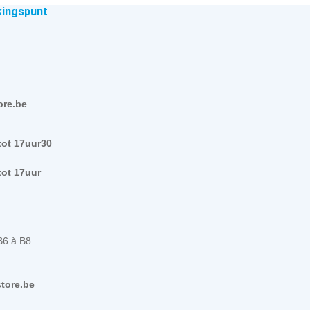
kingspunt
ore.be
tot 17uur30
tot 17uur
B6 à B8
tore.be