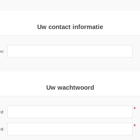
Uw contact informatie
on:
Uw wachtwoord
*
d:
*
rd: