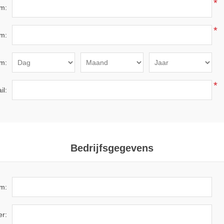
*
m:
*
m:
m:
*
il:
Bedrijfsgegevens
am:
r: