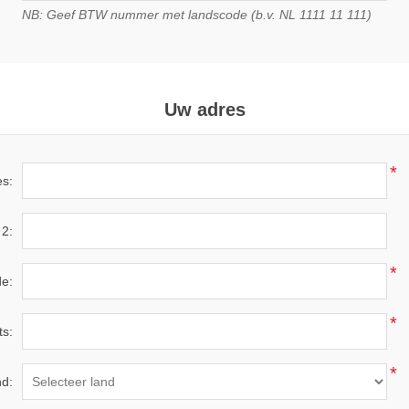
NB: Geef BTW nummer met landscode (b.v. NL 1111 11 111)
Uw adres
*
es:
 2:
*
e:
*
ts:
*
d: