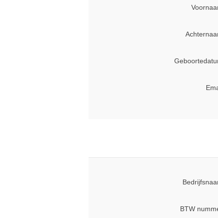
Voornaa
Achternaa
Geboortedatu
Ema
Bedrijfsna
BTW numme