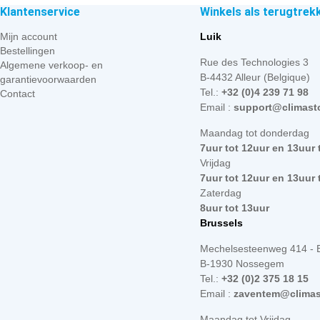
Klantenservice
Winkels als terugtrek
Mijn account
Luik
Bestellingen
Rue des Technologies 3
Algemene verkoop- en
B-4432 Alleur (Belgique)
garantievoorwaarden
Tel.:
+32 (0)4 239 71 98
Contact
Email :
support@climast
Maandag tot donderdag
7uur tot 12uur en 13uur 
Vrijdag
7uur tot 12uur en 13uur 
Zaterdag
8uur tot 13uur
Brussels
Mechelsesteenweg 414 - 
B-1930 Nossegem
Tel.:
+32 (0)2 375 18 15
Email :
zaventem@climas
Maandag tot Vrijdag