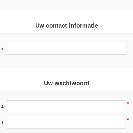
Uw contact informatie
on:
Uw wachtwoord
*
d:
*
rd: