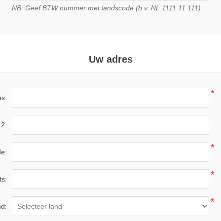
NB: Geef BTW nummer met landscode (b.v. NL 1111 11 111)
Uw adres
*
es:
 2:
*
e:
*
ts:
*
d: