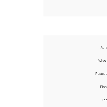
Adr
Adres
Postcod
Plaa
Lan