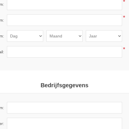
*
m:
*
m:
m:
*
il:
Bedrijfsgegevens
am:
r: