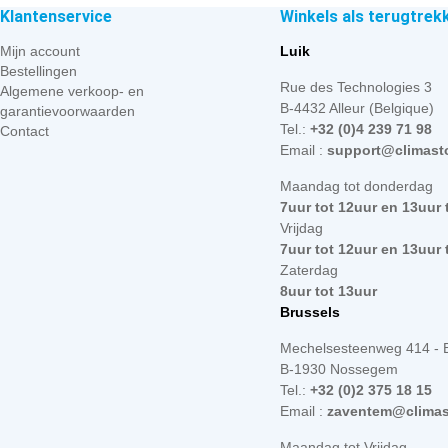
Klantenservice
Winkels als terugtrek
Mijn account
Luik
Bestellingen
Rue des Technologies 3
Algemene verkoop- en
B-4432 Alleur (Belgique)
garantievoorwaarden
Tel.:
+32 (0)4 239 71 98
Contact
Email :
support@climast
Maandag tot donderdag
7uur tot 12uur en 13uur 
Vrijdag
7uur tot 12uur en 13uur 
Zaterdag
8uur tot 13uur
Brussels
Mechelsesteenweg 414 - 
B-1930 Nossegem
Tel.:
+32 (0)2 375 18 15
Email :
zaventem@climas
Maandag tot Vrijdag