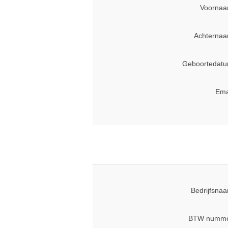
Voornaa
Achternaa
Geboortedatu
Ema
Bedrijfsna
BTW numme