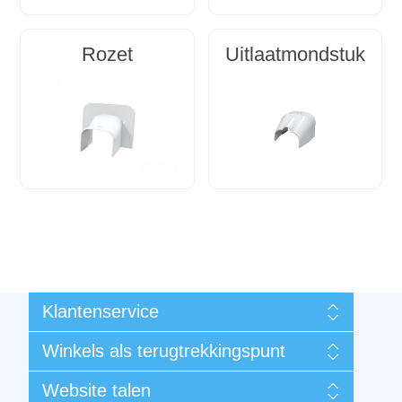
Rozet
Uitlaatmondstuk
Klantenservice
Mijn account
Winkels als terugtrekkingspunt
Bestellingen
Algemene verkoop- en garantievoorwaarden
Luik
Website talen
Contact