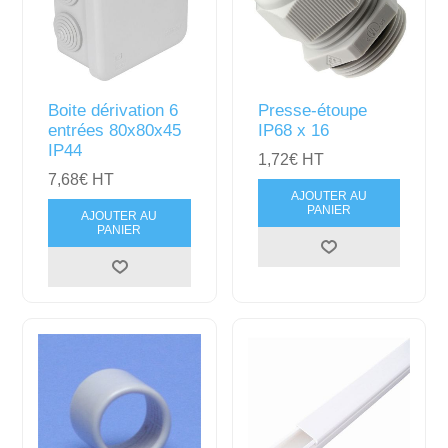
Boite dérivation 6
Presse-étoupe
entrées 80x80x45
IP68 x 16
IP44
1,72€ HT
7,68€ HT
AJOUTER AU
PANIER
AJOUTER AU
PANIER