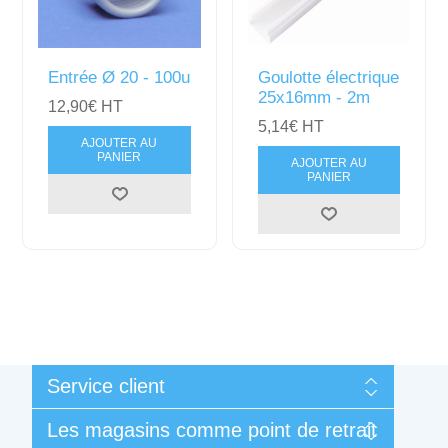
Entrée Ø 20 - 100u
Goulotte électrique
25x16mm - 2m
12,90€ HT
5,14€ HT
AJOUTER AU
PANIER
AJOUTER AU
PANIER
Service client
Mon compte
Les magasins comme point de retrait
Mes commandes