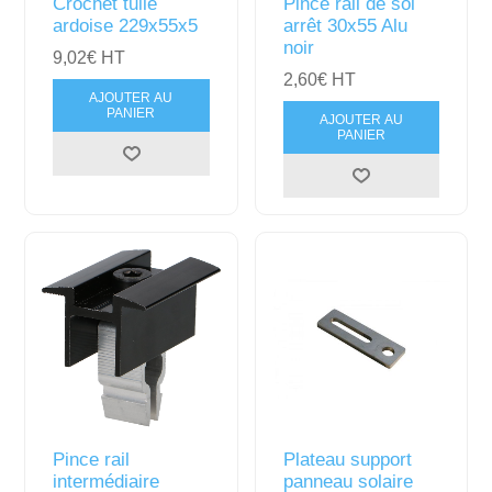
Crochet tuile
Pince rail de sol
ardoise 229x55x5
arrêt 30x55 Alu
noir
9,02€ HT
2,60€ HT
AJOUTER AU
PANIER
AJOUTER AU
PANIER
Pince rail
Plateau support
intermédiaire
panneau solaire