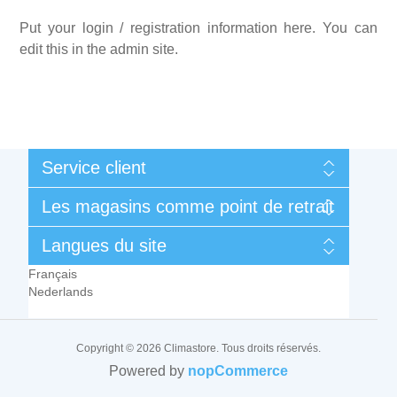
Put your login / registration information here. You can
edit this in the admin site.
Service client
Mon compte
Les magasins comme point de retrait
Mes commandes
Conditions générales de vente et de garantie
Liège
Langues du site
Contactez-nous
Rue des Technologies 3
Français
B-4432 Alleur (Belgique)
Nederlands
Tel.:
+32 (0)4 239 71 98
Email :
support@climastore.be
Copyright © 2026 Climastore. Tous droits réservés.
Lundi à Jeudi
Powered by
nopCommerce
7h00 à 12h00 et 13h00 à 17h30
Vendredi