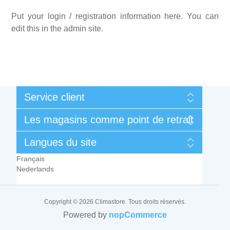
Put your login / registration information here. You can
edit this in the admin site.
Service client
Mon compte
Les magasins comme point de retrait
Mes commandes
Conditions générales de vente et de garantie
Liège
Langues du site
Contactez-nous
Rue des Technologies 3
Français
B-4432 Alleur (Belgique)
Nederlands
Tel.:
+32 (0)4 239 71 98
Email :
support@climastore.be
Copyright © 2026 Climastore. Tous droits réservés.
Lundi à Jeudi
Powered by
nopCommerce
7h00 à 12h00 et 13h00 à 17h30
Vendredi