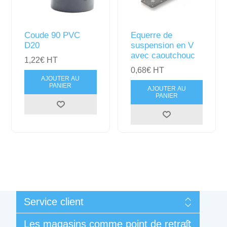
Coude 90 PVC
Equerre de
D20
suspension en V
avec caoutchouc
1,22€ HT
0,68€ HT
AJOUTER AU
PANIER
AJOUTER AU
PANIER
Service client
Mon compte
Les magasins comme point de retrait