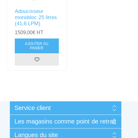
Adoucisseur
monobloc 25 litres
(41,6 LPM)
1509,00€ HT
AJOUTER AU
PANIER
Service client
Mon compte
Les magasins comme point de retrait
Mes commandes
Conditions générales de vente et de garantie
Liège
Langues du site
Contactez-nous