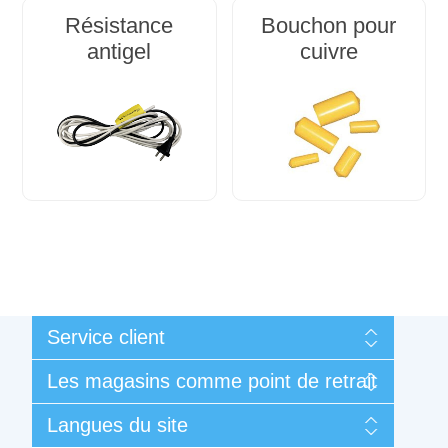
Résistance
Bouchon pour
antigel
cuivre
Service client
Mon compte
Les magasins comme point de retrait
Mes commandes
Conditions générales de vente et de garantie
Liège
Langues du site
Contactez-nous